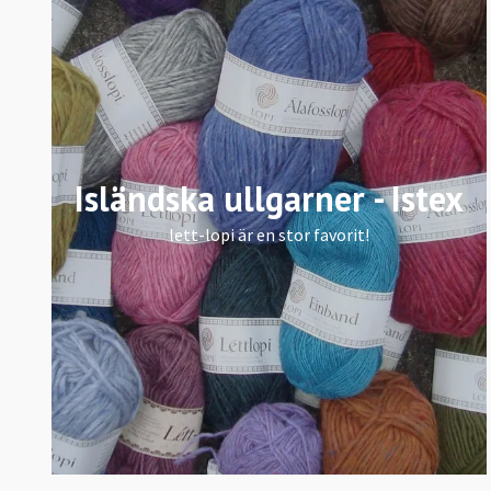
Isländska ullgarner - Istex
lett-lopi är en stor favorit!