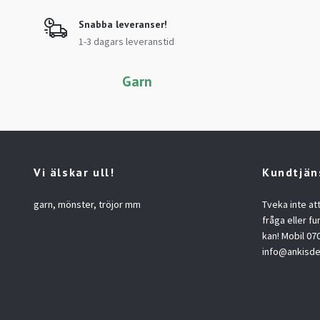
Snabba leveranser!
1-3 dagars leveranstid
Garn
Vi älskar ull!
Kundtjän
garn, mönster, tröjor mm
Tveka inte at
fråga eller fu
kan! Mobil 07
info@ankisde