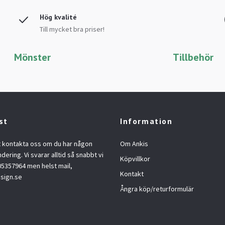
Hög kvalité
Till mycket bra priser!
Mönster
Tillbehör
st
Information
t kontakta oss om du har någon
Om Ankis
ndering. Vi svarar alltid så snabbt vi
Köpvillkor
05357964 men helst mail,
Kontakt
sign.se
Ångra köp/returformulär