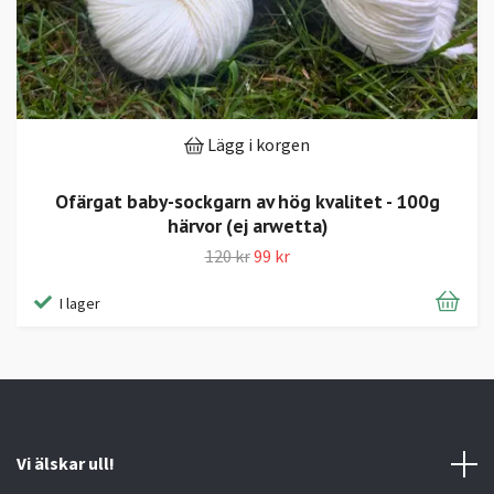
Lägg i korgen
Ofärgat baby-sockgarn av hög kvalitet - 100g
härvor (ej arwetta)
120 kr
99 kr
I lager
Vi älskar ull!