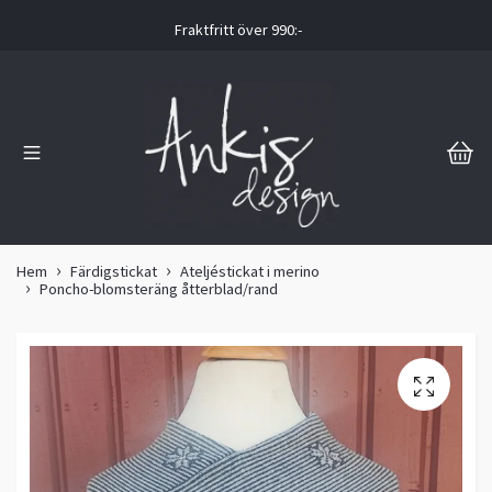
Fraktfritt över 990:-
Hem
Färdigstickat
Ateljéstickat i merino
Poncho-blomsteräng åtterblad/rand