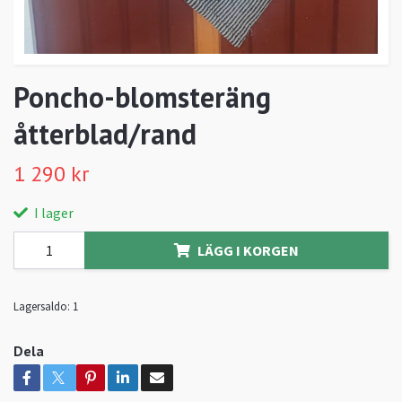
Poncho-blomsteräng
åtterblad/rand
1 290 kr
I lager
LÄGG I KORGEN
Lagersaldo:
1
Dela