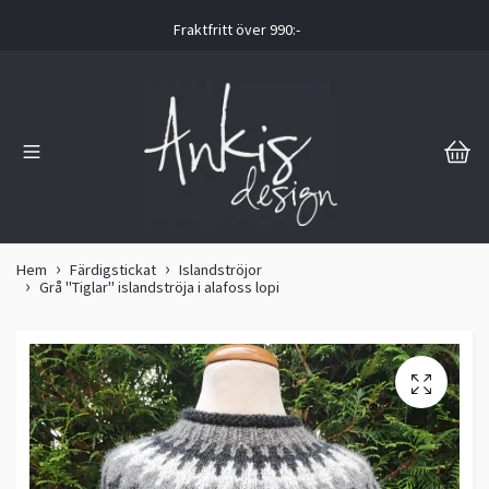
Fraktfritt över 990:-
Hem
Färdigstickat
Islandströjor
Grå "Tiglar" islandströja i alafoss lopi