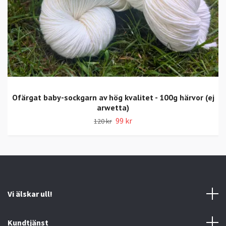
Ofärgat baby-sockgarn av hög kvalitet - 100g härvor (ej
arwetta)
99 kr
120 kr
Vi älskar ull!
Kundtjänst