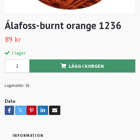
Álafoss-burnt orange 1236
89 kr
I lager
LÄGG I KORGEN
Lagersaldo:
18
Dela
INFORMATION