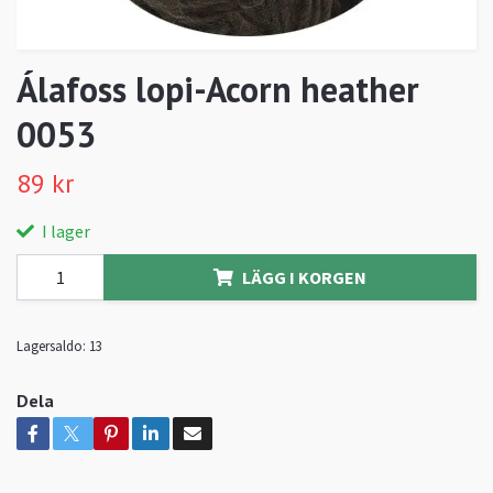
Álafoss lopi-Acorn heather
0053
89 kr
I lager
LÄGG I KORGEN
Lagersaldo:
13
Dela