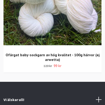
Ofärgat baby-sockgarn av hög kvalitet - 100g härvor (ej
arwetta)
99 kr
120 kr
Vi älskar ull!