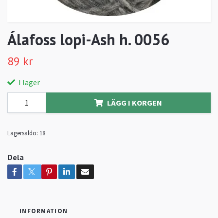
Álafoss lopi-Ash h. 0056
89 kr
I lager
LÄGG I KORGEN
Lagersaldo:
18
Dela
INFORMATION