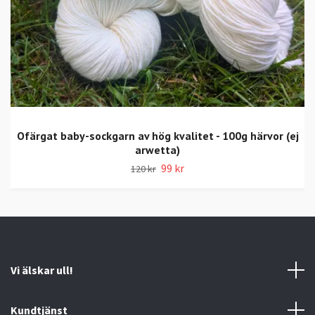
Ofärgat baby-sockgarn av hög kvalitet - 100g härvor (ej
arwetta)
99 kr
120 kr
Vi älskar ull!
Kundtjänst