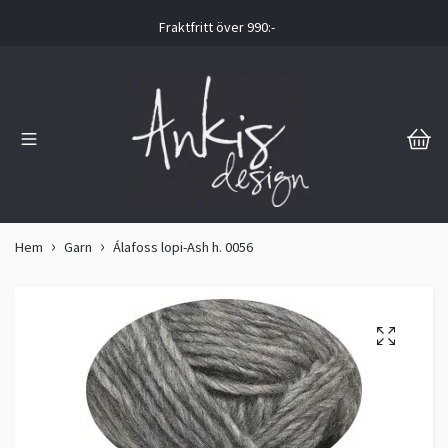
Fraktfritt över 990:-
Hem
Garn
Álafoss lopi-Ash h. 0056