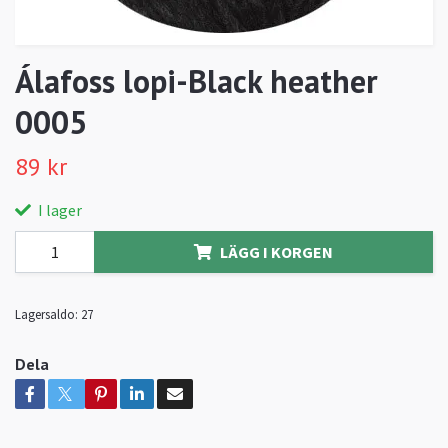
Álafoss lopi-Black heather
0005
89 kr
I lager
LÄGG I KORGEN
Lagersaldo:
27
Dela