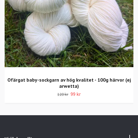
Ofärgat baby-sockgarn av hög kvalitet - 100g härvor (ej
arwetta)
99 kr
120 kr