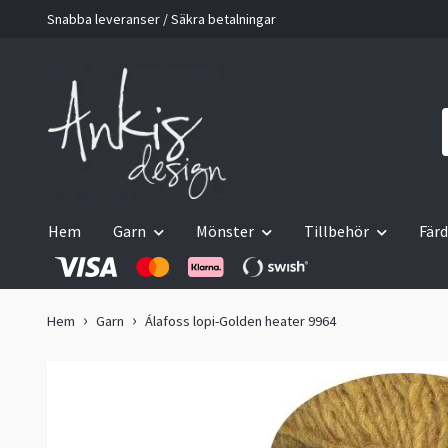
Snabba leveranser / Säkra betalningar
Hem
Garn
Mönster
Tillbehör
Färd
Hem
Garn
Álafoss lopi-Golden heater 9964