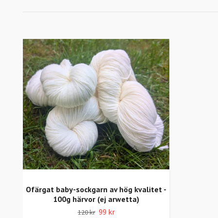
Ofärgat baby-sockgarn av hög kvalitet -
100g härvor (ej arwetta)
99 kr
120 kr