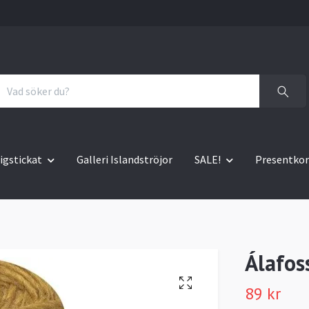
igstickat
Galleri Islandströjor
SALE!
Presentkor
Álafos
89 kr