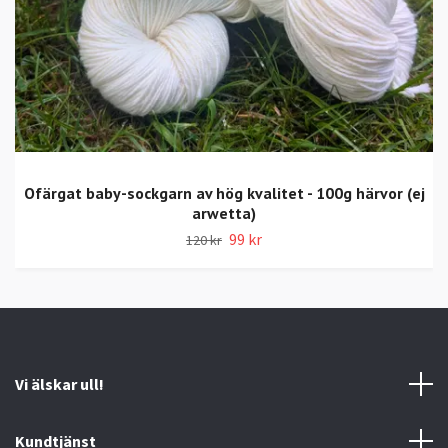
Ofärgat baby-sockgarn av hög kvalitet - 100g härvor (ej
arwetta)
99 kr
120 kr
Vi älskar ull!
Kundtjänst