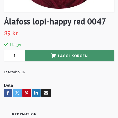
Álafoss lopi-happy red 0047
89 kr
I lager
LÄGG I KORGEN
Lagersaldo:
16
Dela
INFORMATION