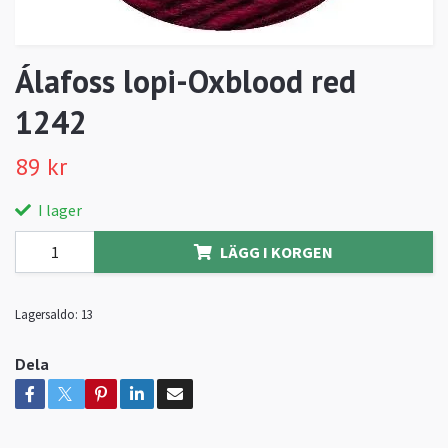
Álafoss lopi-Oxblood red
1242
89 kr
I lager
LÄGG I KORGEN
Lagersaldo:
13
Dela