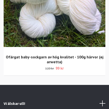
Ofärgat baby-sockgarn av hög kvalitet - 100g härvor (ej
arwetta)
99 kr
120 kr
Vi älskar ull!