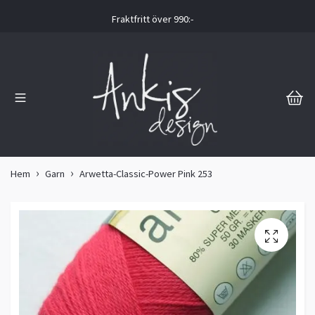
Fraktfritt över 990:-
Hem
Garn
Arwetta-Classic-Power Pink 253