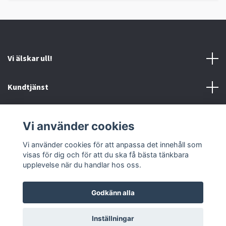
Vi älskar ull!
Kundtjänst
Information
Vi använder cookies
Sociala medier
Vi använder cookies för att anpassa det innehåll som
visas för dig och för att du ska få bästa tänkbara
upplevelse när du handlar hos oss.
Godkänn alla
© 2026 Ankis design
Inställningar