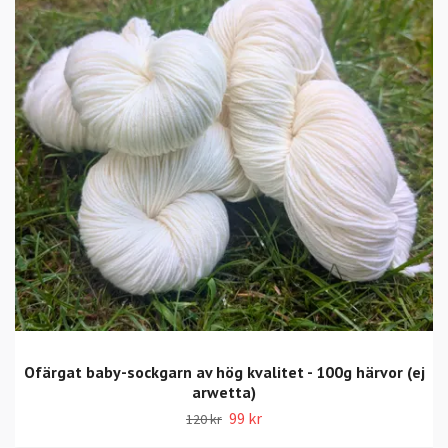
Ofärgat baby-sockgarn av hög kvalitet - 100g härvor (ej
arwetta)
99 kr
120 kr