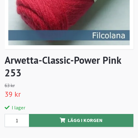
Arwetta-Classic-Power Pink
253
63 kr
39 kr
I lager
LÄGG I KORGEN