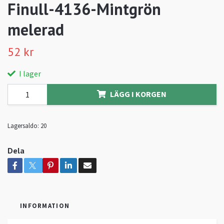
Finull-4136-Mintgrön
melerad
52 kr
I lager
LÄGG I KORGEN
Lagersaldo:
20
Dela
INFORMATION