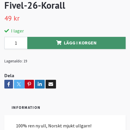
Fivel-26-Korall
49 kr
I lager
LÄGG I KORGEN
Lagersaldo:
19
Dela
INFORMATION
100% ren ny ull, Norskt mjukt ullgarn!