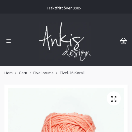
Fraktfritt över 990:-
Hem
Garn
Fivel-rauma
Fivel-26-Korall