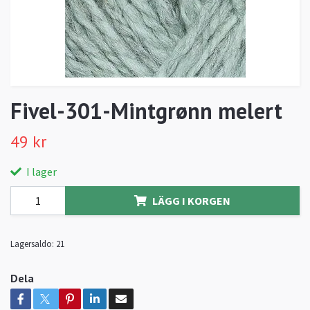
Fivel-301-Mintgrønn melert
49 kr
I lager
LÄGG I KORGEN
Lagersaldo:
21
Dela