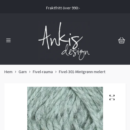
Fraktfritt över 990:-
Hem
Garn
Fivel-rauma
Fivel-301-Mintgrønn melert