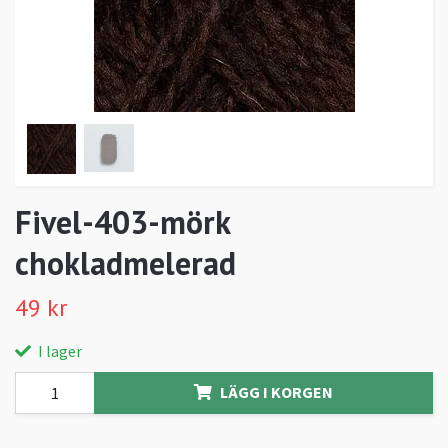
Fivel-403-mörk
chokladmelerad
49 kr
I lager
LÄGG I KORGEN