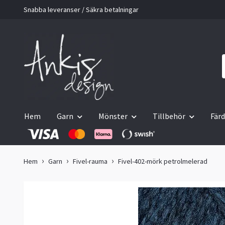
Snabba leveranser / Säkra betalningar
Hem
Garn
Mönster
Tillbehör
Färd
Hem
Garn
Fivel-rauma
Fivel-402-mörk petrolmelerad