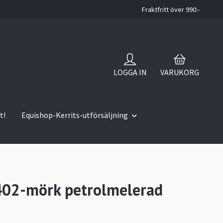
Fraktfritt över 990:-
LOGGA IN
VARUKORG
t!
Equishop-Kerrits-utförsäljning
402-mörk petrolmelerad