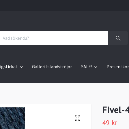
igstickat
Galleri Islandströjor
SALE!
Presentkor
Fivel-
49 kr