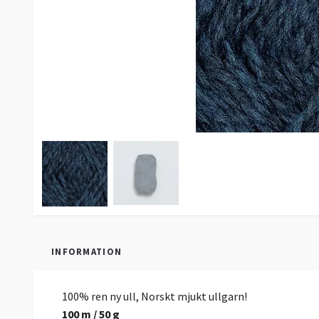
INFORMATION
100% ren ny ull, Norskt mjukt ullgarn!
100 m / 50 g