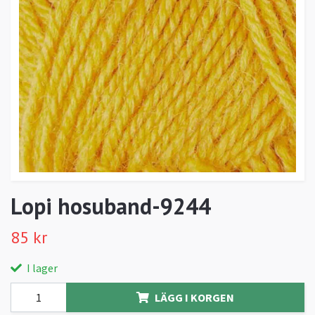
Lopi hosuband-9244
85 kr
I lager
LÄGG I KORGEN