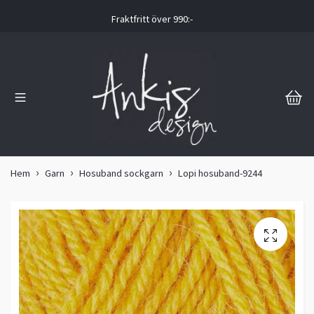
Fraktfritt över 990:-
Hem
Garn
Hosuband sockgarn
Lopi hosuband-9244