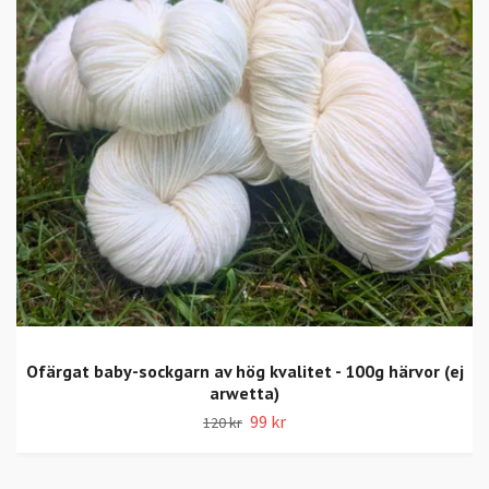
Ofärgat baby-sockgarn av hög kvalitet - 100g härvor (ej
arwetta)
99 kr
120 kr