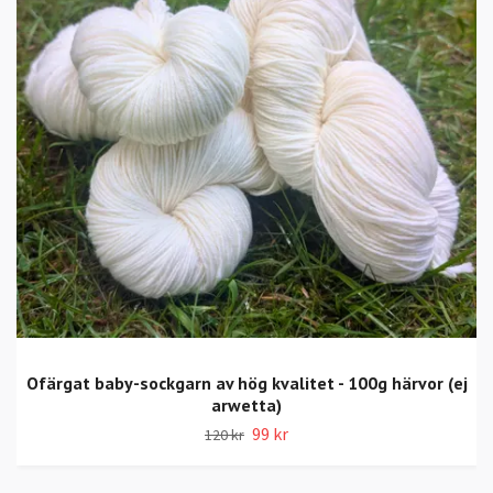
Ofärgat baby-sockgarn av hög kvalitet - 100g härvor (ej
arwetta)
99 kr
120 kr