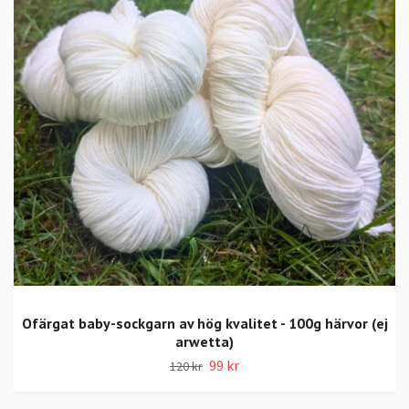
Ofärgat baby-sockgarn av hög kvalitet - 100g härvor (ej
arwetta)
99 kr
120 kr