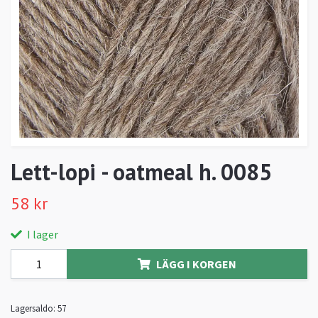
Lett-lopi - oatmeal h. 0085
58 kr
I lager
LÄGG I KORGEN
Lagersaldo:
57