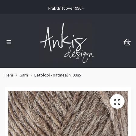
Fraktfritt över 990:-
Hem
Garn
Lett-lopi - oatmeal h. 0085