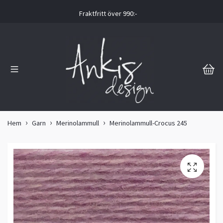
Fraktfritt över 990:-
Hem
Garn
Merinolammull
Merinolammull-Crocus 245