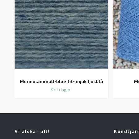
Merinolammull-blue tit- mjuk ljusblå
M
Slut i lager
Vi älskar ull!
Kundtjän