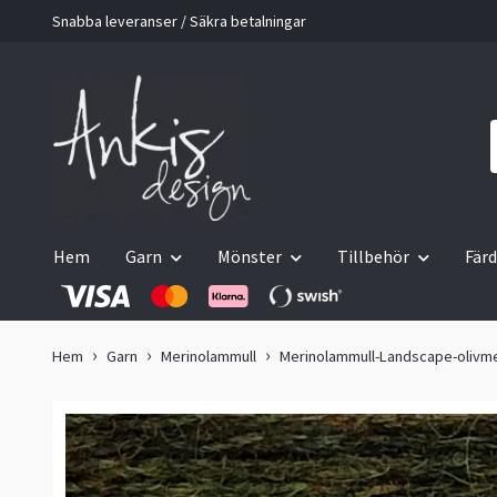
Snabba leveranser / Säkra betalningar
Hem
Garn
Mönster
Tillbehör
Färd
Hem
Garn
Merinolammull
Merinolammull-Landscape-olivm