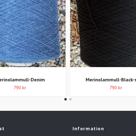
erinolammull-Denim
Merinolammull-Black-
790 kr
790 kr
st
Information