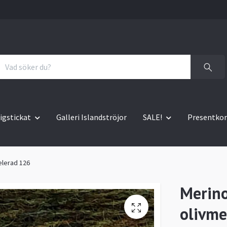
igstickat
Galleri Islandströjor
SALE!
Presentkor
elerad 126
Merin
olivme