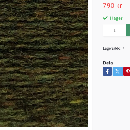
790 kr
I lager
Lagersaldo:
7
Dela