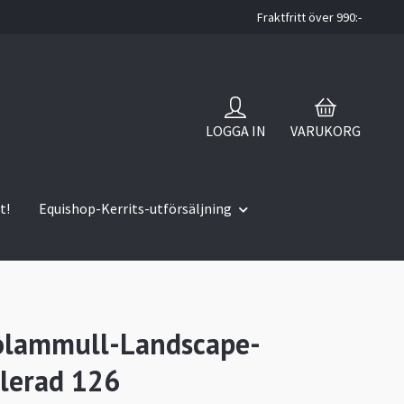
Fraktfritt över 990:-
LOGGA IN
VARUKORG
t!
Equishop-Kerrits-utförsäljning
olammull-Landscape-
lerad 126