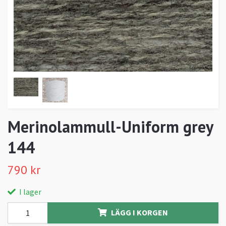
Merinolammull-Uniform grey
144
790 kr
I lager
LÄGG I KORGEN