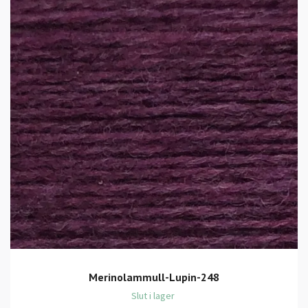
Merinolammull-Lupin-248
Slut i lager