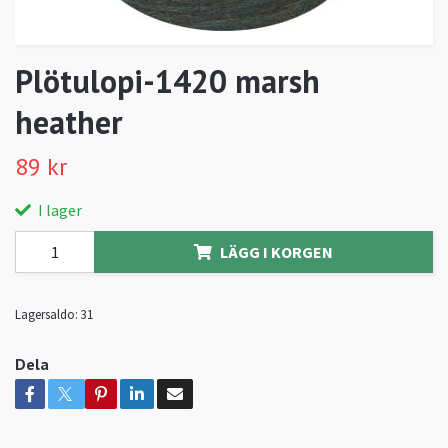
Plötulopi-1420 marsh
heather
89 kr
I lager
LÄGG I KORGEN
Lagersaldo:
31
Dela