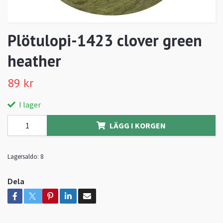
Plötulopi-1423 clover green
heather
89 kr
I lager
LÄGG I KORGEN
Lagersaldo:
8
Dela