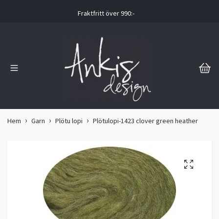
Fraktfritt över 990:-
Hem
Garn
Plötu lopi
Plötulopi-1423 clover green heather