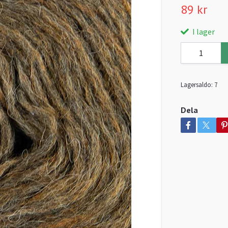
89 kr
I lager
Lagersaldo:
7
Dela