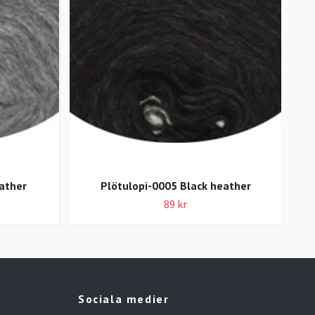
ather
Plötulopi-0005 Black heather
89 kr
Sociala medier