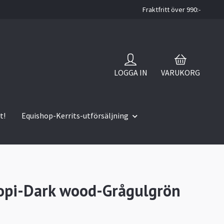
Fraktfritt över 990:-
LOGGA IN
VARUKORG
t!
Equishop-Kerrits-utförsäljning
opi-Dark wood-Grågulgrön