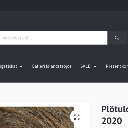
igstickat
Galleri Islandströjor
SALE!
Presentkor
Plötul
2020