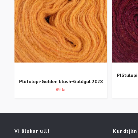
Plötulopi
Plötulopi-Golden blush-Guldgul 2028
89 kr
Vi älskar ull!
Kundtjän