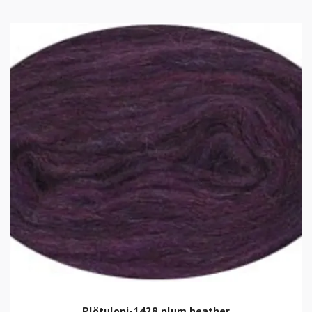
Plötulopi-1428 plum heather