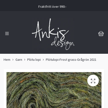
Fraktfritt över 990:-
Hem
Garn
Plötu lopi
Plötulopi-Frost grass-Grågrön 2021