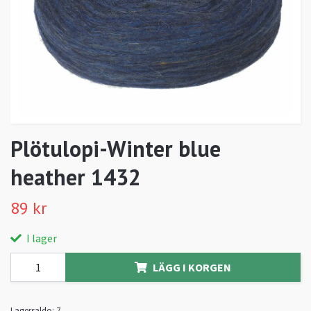
Plötulopi-Winter blue
heather 1432
89 kr
I lager
LÄGG I KORGEN
Lagersaldo:
7