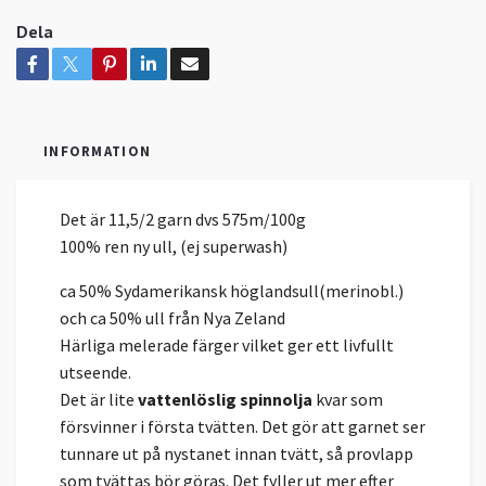
Dela
INFORMATION
Det är 11,5/2 garn dvs 575m/100g
100% ren ny ull, (ej superwash)
ca 50% Sydamerikansk höglandsull(merinobl.)
och ca 50% ull från Nya Zeland
Härliga melerade färger vilket ger ett livfullt
utseende.
Det är lite
vattenlöslig spinnolja
kvar som
försvinner i första tvätten. Det gör att garnet ser
tunnare ut på nystanet innan tvätt, så provlapp
som tvättas bör göras. Det fyller ut mer efter