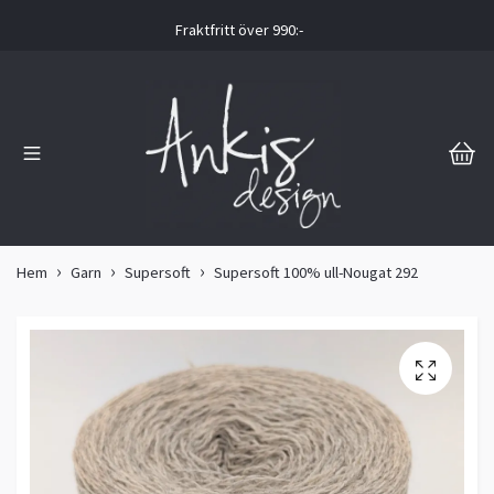
Fraktfritt över 990:-
Hem
Garn
Supersoft
Supersoft 100% ull-Nougat 292