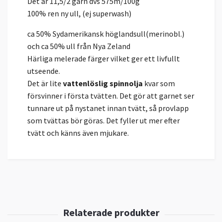
Det är 11,5/2 garn dvs 575m/100g
100% ren ny ull, (ej superwash)
ca 50% Sydamerikansk höglandsull(merinobl.)
och ca 50% ull från Nya Zeland
Härliga melerade färger vilket ger ett livfullt
utseende.
Det är lite
vattenlöslig spinnolja
kvar som
försvinner i första tvätten. Det gör att garnet ser
tunnare ut på nystanet innan tvätt, så provlapp
som tvättas bör göras. Det fyller ut mer efter
tvätt och känns även mjukare.