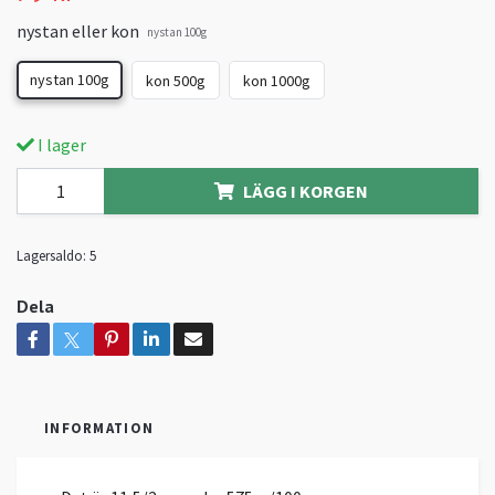
nystan eller kon
nystan 100g
nystan 100g
kon 500g
kon 1000g
I lager
LÄGG I KORGEN
Lagersaldo:
5
Dela
INFORMATION