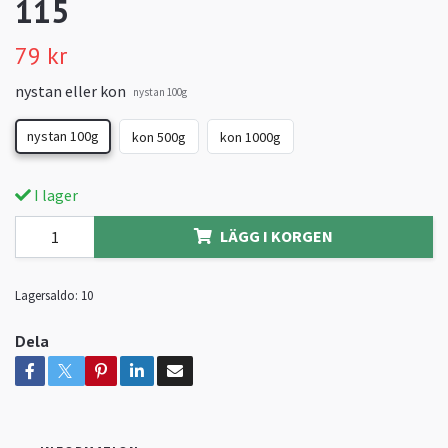
115
79 kr
nystan eller kon
nystan 100g
nystan 100g
kon 500g
kon 1000g
I lager
LÄGG I KORGEN
Lagersaldo:
10
Dela