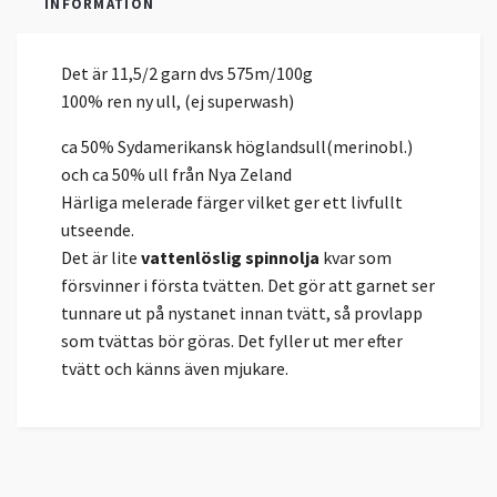
INFORMATION
Det är 11,5/2 garn dvs 575m/100g
100% ren ny ull, (ej superwash)
ca 50% Sydamerikansk höglandsull(merinobl.)
och ca 50% ull från Nya Zeland
Härliga melerade färger vilket ger ett livfullt
utseende.
Det är lite
vattenlöslig spinnolja
kvar som
försvinner i första tvätten. Det gör att garnet ser
tunnare ut på nystanet innan tvätt, så provlapp
som tvättas bör göras. Det fyller ut mer efter
tvätt och känns även mjukare.