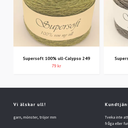
Supersoft 100% ull-Calypso 249
Supers
79 kr
Vi älskar ull!
Kundtjän
garn, mönster, tröjor mm
Tveka inte at
fråga eller fu