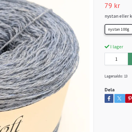
79 kr
nystan eller 
nystan 100g
I lager
Lagersaldo:
13
Dela