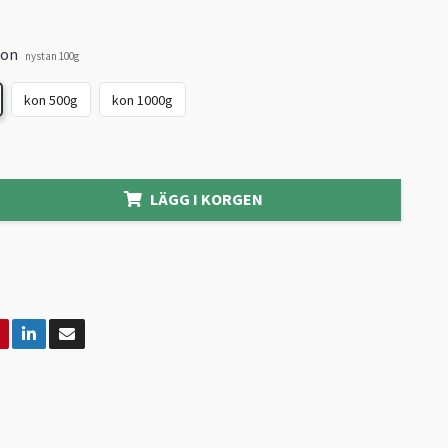
kon
nystan 100g
kon 500g
kon 1000g
LÄGG I KORGEN