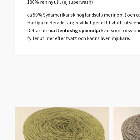
100% ren ny ull, (ej superwash)
ca 50% Sydamerikansk höglandsull(merinobl.) och ca
Härliga melerade färger vilket ger ett livfullt utseen
Det är lite
vattenlöslig spinnolja
kvar som försvinne
fyller ut mer efter tvätt och känns även mjukare.