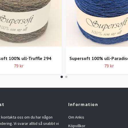
oft 100% ull-Truffle 294
Supersoft 100% ull-Paradis
79 kr
79 kr
st
Information
t kontakta oss om du har någon
Om Ankis
ndering. Vi svarar alltid så snabbt vi
Köpvillkor