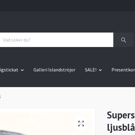
igstickat
Galleri Islandströjor
SALE!
Presentkor
å
Supers
ljusblå