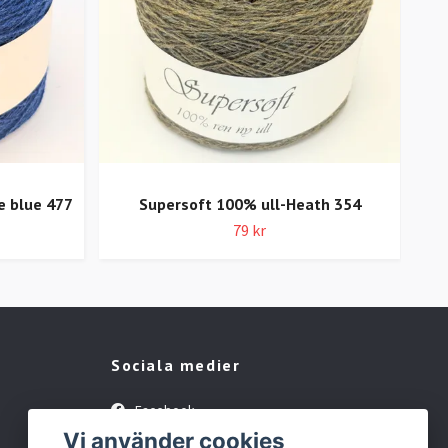
e blue 477
Supersoft 100% ull-Heath 354
79 kr
Sociala medier
Facebook
Vi använder cookies
Instagram