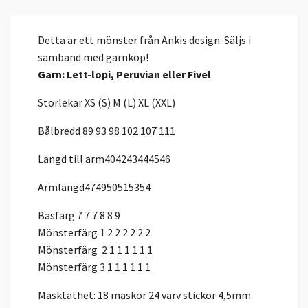
Detta är ett mönster från Ankis design. Säljs i
samband med garnköp!
Garn: Lett-lopi, Peruvian eller Fivel
Storlekar XS (S) M (L) XL (XXL)
Bålbredd 89 93 98 102 107 111
Längd till arm404243444546
Armlängd474950515354
Basfärg 7 7 7 8 8 9
Mönsterfärg 1 2 2 2 2 2 2
Mönsterfärg 2 1 1 1 1 1 1
Mönsterfärg 3 1 1 1 1 1 1
Masktäthet: 18 maskor 24 varv stickor 4,5mm