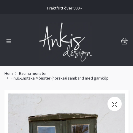
Fraktfritt över 990:-
Hem
Rauma mönster
Finull-Enstaka Mönster (norska)i samband med garnköp.