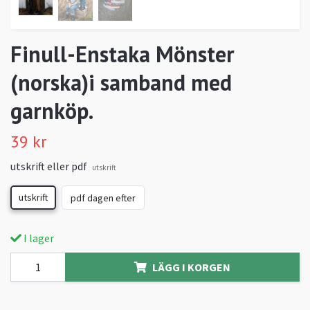
Finull-Enstaka Mönster
(norska)i samband med
garnköp.
39 kr
utskrift eller pdf
utskrift
utskrift
pdf dagen efter
I lager
LÄGG I KORGEN