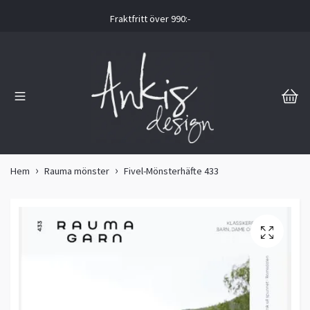
Fraktfritt över 990:-
Hem
Rauma mönster
Fivel-Mönsterhäfte 433