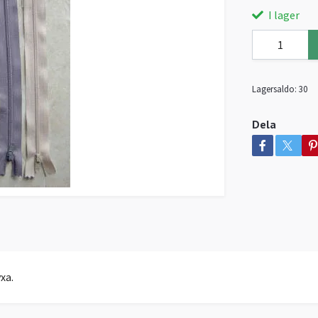
I lager
Lagersaldo:
30
Dela
xa.