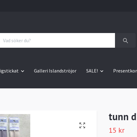
igstickat
Galleri Islandströjor
SALE!
Presentkor
tunn d
15 kr