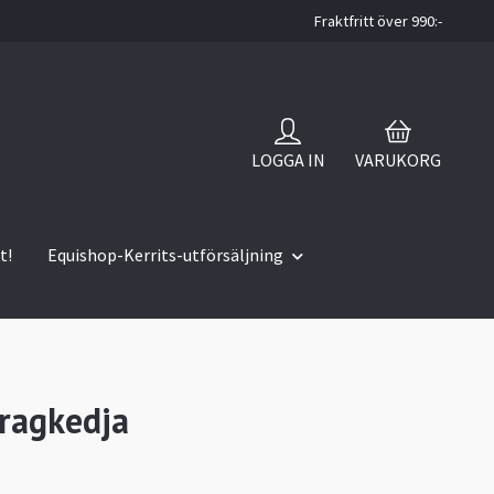
Fraktfritt över 990:-
LOGGA IN
VARUKORG
t!
Equishop-Kerrits-utförsäljning
ragkedja