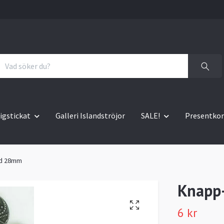
igstickat
Galleri Islandströjor
SALE!
Presentkor
ad 28mm
Knapp
6 kr