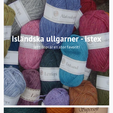
Isländska ullgarner - Istex
lett-lopi är en stor favorit!