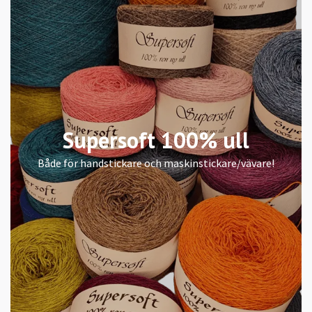
Supersoft 100% ull
Både för handstickare och maskinstickare/vävare!