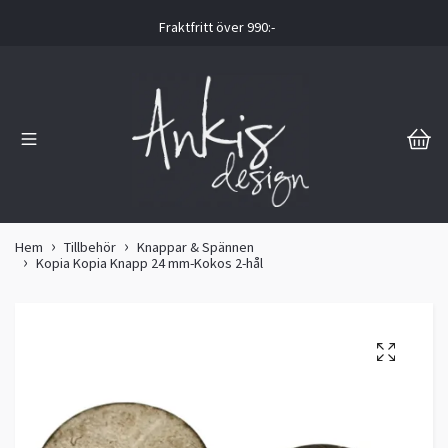
Fraktfritt över 990:-
Hem
Tillbehör
Knappar & Spännen
Kopia Kopia Knapp 24 mm-Kokos 2-hål