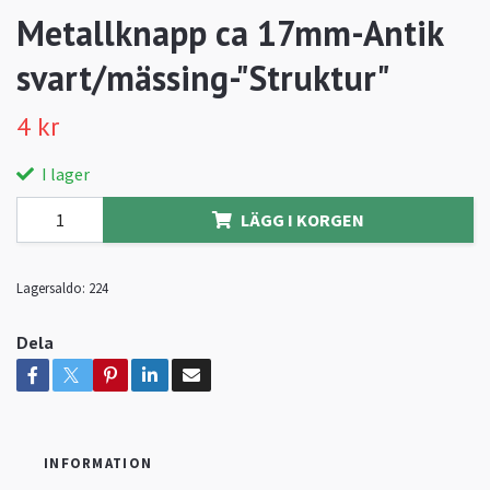
Metallknapp ca 17mm-Antik
svart/mässing-"Struktur"
4 kr
I lager
LÄGG I KORGEN
Lagersaldo:
224
Dela
INFORMATION