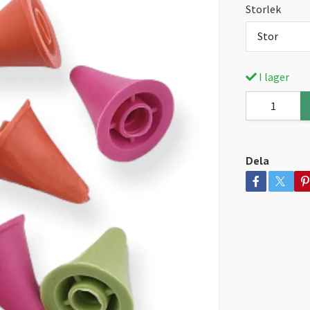
Storlek
Stor
I lager
Dela