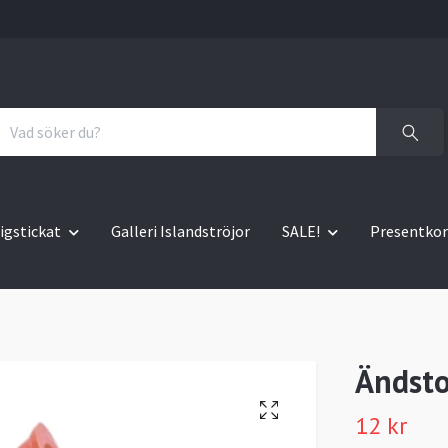
igstickat
Galleri Islandströjor
SALE!
Presentkor
Ändsto
12 kr