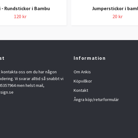
 - Rundstickor i Bambu
Jumperstickor i bam
120 kr
20 kr
st
Information
t kontakta oss om du har någon
Om Ankis
ndering. Vi svarar alltid så snabbt vi
Köpvillkor
05357964 men helst mail,
Kontakt
sign.se
Ångra köp/returformulär