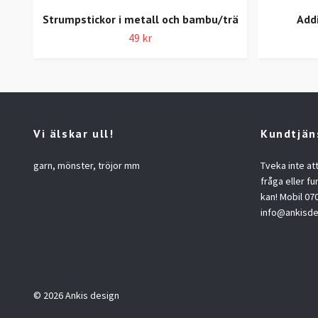
Strumpstickor i metall och bambu/trä
Addi
49 kr
Vi älskar ull!
Kundtjän
garn, mönster, tröjor mm
Tveka inte at
fråga eller fu
kan! Mobil 07
info@ankisde
© 2026 Ankis design