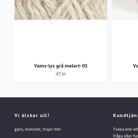
Vams-lys grå melert-03
Va
47 kr
Vi älskar ull!
Kundtjän
garn, mönster, tröjor mm
Tveka inte at
fråga eller fu