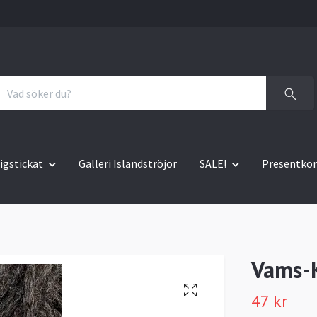
igstickat
Galleri Islandströjor
SALE!
Presentkor
Vams-K
47 kr