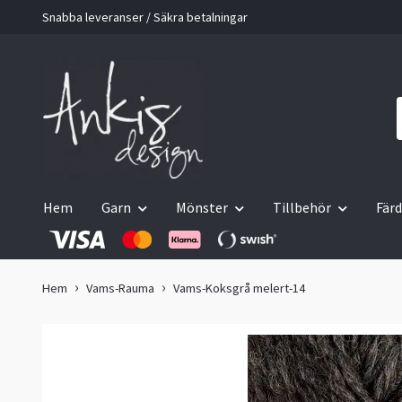
Snabba leveranser / Säkra betalningar
Hem
Garn
Mönster
Tillbehör
Färd
Hem
Vams-Rauma
Vams-Koksgrå melert-14