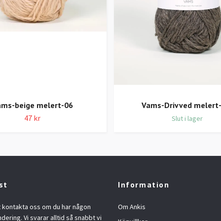
ms-beige melert-06
Vams-Drivved melert
47 kr
Slut i lager
st
Information
t kontakta oss om du har någon
Om Ankis
ndering. Vi svarar alltid så snabbt vi