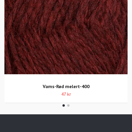
Vams-Rød melert-400
47 kr