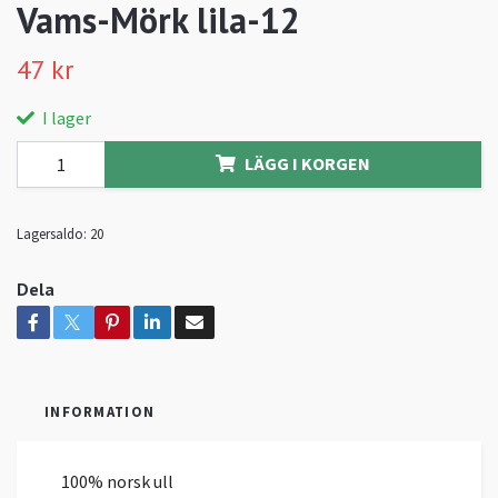
Vams-Mörk lila-12
47 kr
I lager
LÄGG I KORGEN
Lagersaldo:
20
Dela
INFORMATION
100% norsk ull