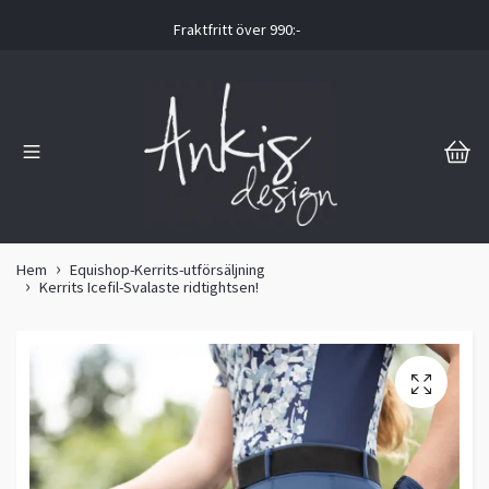
Fraktfritt över 990:-
Hem
Equishop-Kerrits-utförsäljning
Kerrits Icefil-Svalaste ridtightsen!