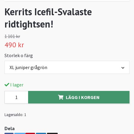
Kerrits Icefil-Svalaste
ridtightsen!
1 101 kr
490 kr
Storlek o färg
XL juniper grågrön
I lager
LÄGG I KORGEN
Lagersaldo:
1
Dela