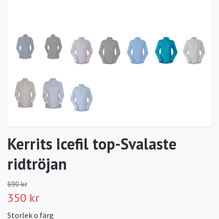
Kerrits Icefil top-Svalaste
ridtröjan
690 kr
350 kr
Storlek o färg