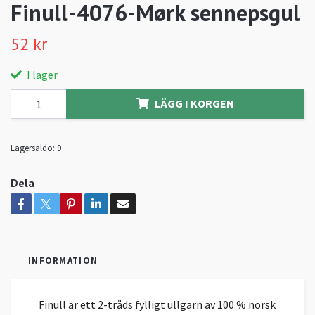
Finull-4076-Mørk sennepsgul
52 kr
I lager
LÄGG I KORGEN
Lagersaldo:
9
Dela
INFORMATION
Finull är ett 2-tråds fylligt ullgarn av 100 % norsk