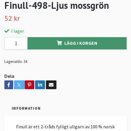
Finull-498-Ljus mossgrön
52 kr
I lager
LÄGG I KORGEN
Lagersaldo:
34
Dela
INFORMATION
Finull är ett 2-tråds fylligt ullgarn av 100 % norsk