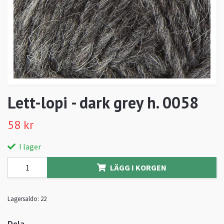
Lett-lopi - dark grey h. 0058
58 kr
I lager
LÄGG I KORGEN
Lagersaldo:
22
Dela