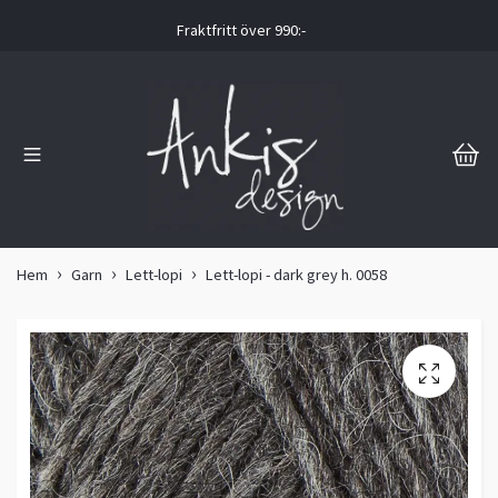
Fraktfritt över 990:-
Hem
Garn
Lett-lopi
Lett-lopi - dark grey h. 0058