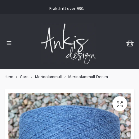
Fraktfritt över 990:-
Hem
Garn
Merinolammull
Merinolammull-Denim