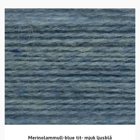
Merinolammull-blue tit- mjuk ljusblå